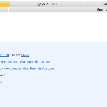
Друзья
( 12 )
Га
Мне н
ля
1978
г. 48 лет
Рыбы
ижегородская обл.
,
Нижний Новгород
,
Нижегородская обл.
,
Нижний Новгород
зано
ны