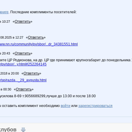
книге
. Последние комплименты посетителей:
«
Ответить
»
в 10:27
«
Ответить
»
.08.2025 в 12:27
ww.nn.ru/community/pv/sbor/...dr_34381551.html
«
Ответить
»
в 20:43
ните ЦР Родионова, на др. ЦР где принимают крупногабарит до понедельника 
/pv/sbor/...y.html#252264145
«
Ответить
»
.2018 в 20:00
/sp/razda..._29_avgusta.html
«
Ответить
»
 в 00:30
усилова 8-69 т.9056689299,лучше до 13.00 и после 18.00
ы оставить комплимент необходимо
войти
или
зарегистрироваться
 клубов