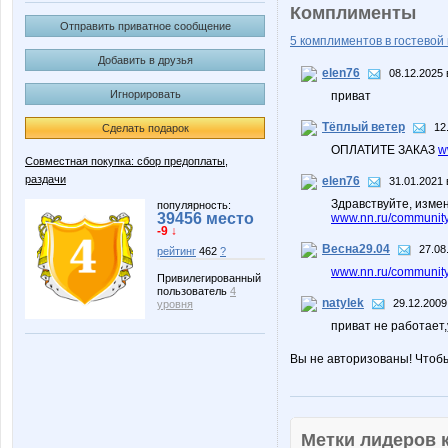
Комплименты
Отправить приватное сообщение
5 комплиментов в гостевой 
Добавить в друзья
elen76
08.12.2025 
Игнорировать
приват
Тёплый ветер
12
Сделать подарок
ОПЛАТИТЕ ЗАКАЗ
w
Совместная покупка: сбор предоплаты,
раздачи
elen76
31.01.2021 
Здравствуйте, изме
популярность:
39456 место
www.nn.ru/community
-9 ↓
Весна29.04
27.08
рейтинг
462
?
www.nn.ru/community
Привилегированный
пользователь
4
natylek
29.12.2009
уровня
приват не работает,
Вы не авторизованы! Чтоб
Метки лидеров