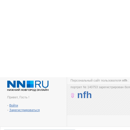
Персональный сайт пользователя
nfh
:
портрет № 140753 зарегистрирован боле
nfh
Привет, Гость !
-
Войти
-
Зарегистрироваться