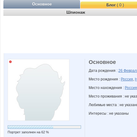
Основное
Блог
( 0 )
Шпионаж
Основное
Дата рождения :
26 Февра
Место рождения :
Россия
,
Н
Место нахождения :
Россия
Место проживания : не ука
Любимые места : не указа
Интересы : не указаны
Портрет заполнен на 62 %