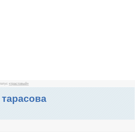
статус
«трастовый»
 тарасова